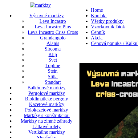
Home
Výsuvné markízy
Kontakt
Leva Incastro
Všetky produkty
Leva Incastro Plus
Vzorkovník látok
Leva Incastro Criss-Cross
Cenník
Grandangolo
Akcia
Alanis
Cenová ponuka / Kalkul
Sircoma
Klip
Svet
Topline
Stein
Stilla
Standart
Balkónové markízy
Pergolové markízy
Bioklimatické pergoly
Kazetové markízy
Polokazetové markízy
Markízy s konštrukciou
Markízy na zimné záhrady
Látkové rolety
Vertikálne markízy
Slnečníky