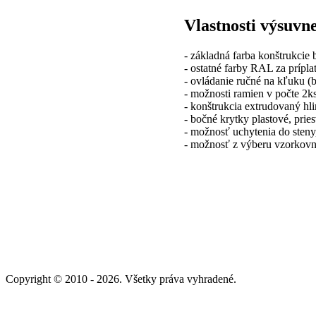
Vlastnosti výsuvn
- základná farba konštrukcie b
- ostatné farby RAL za prípla
- ovládanie ručné na kľuku (b
- možnosti ramien v počte 2ks
- konštrukcia extrudovaný hli
- bočné krytky plastové, prie
- možnosť uchytenia do steny
- možnosť z výberu vzorkovní
Copyright © 2010 - 2026. Všetky práva vyhradené.