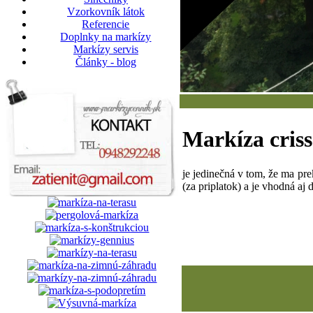
Vzorkovník látok
Referencie
Doplnky na markízy
Markízy servis
Články - blog
Markíza c
ris
je jedinečná v tom, že ma pr
(za priplatok) a je vhodná a