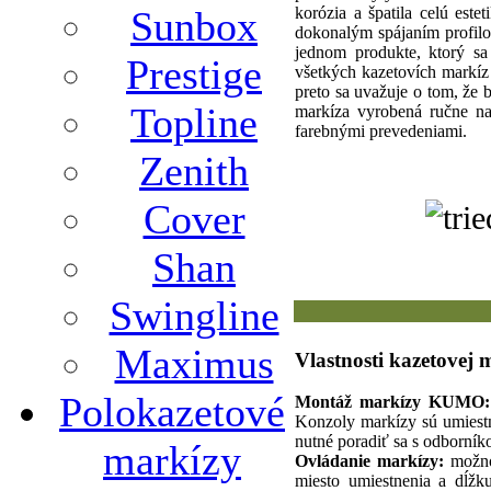
korózia a špatila celú est
Sunbox
dokonalým spájaním profilov
jednom produkte, ktorý sa
Prestige
všetkých kazetovích markíz 
preto sa uvažuje o tom, že 
Topline
markíza vyrobená ručne na
farebnými prevedeniami.
Zenith
Cover
Shan
Swingline
Maximus
Vlastnosti kazetovej 
Polokazetové
Montáž markízy KUMO:
Konzoly markízy sú umiestn
nutné poradiť sa s odborní
markízy
Ovládanie markízy:
možnos
miesto umiestnenia a dĺžk