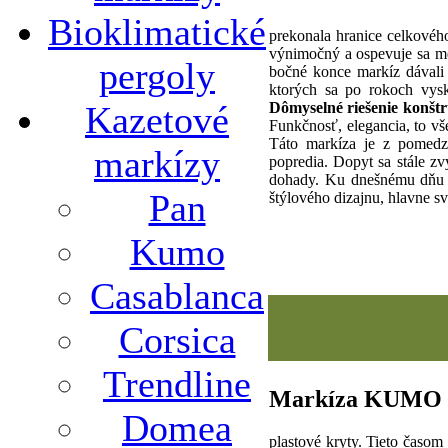
Bioklimatické
prekonala hranice celkového
výnimočný a ospevuje sa me
pergoly
bočné konce markíz dávali 
ktorých sa po rokoch vysk
Dômyselné riešenie konštr
Kazetové
Funkčnosť, elegancia, to vš
Táto markíza je z pomedzi
markízy
popredia. Dopyt sa stále zv
dohady. Ku dnešnému dňu j
Pan
štýlového dizajnu, hlavne s
Kumo
Casablanca
Corsica
Trendline
Markíza KUMO
Domea
plastové kryty. Tieto časom