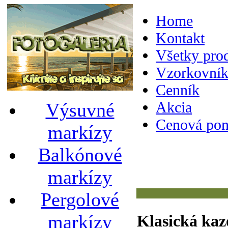
Home
Kontakt
Všetky pro
Vzorkovník
Cenník
Akcia
Výsuvné
Cenová pon
markízy
Balkónové
markízy
Pergolové
markízy
Klasická kaz