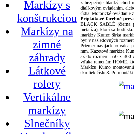
Markízy s
zabezpečuje hladký chod 
diaľkovým ovládaním, aleb
čidla. Motorické ovládanie 
konštrukciou
Príplatkové farebné prev
BLACK SABLÉ (čierna perl
Markízy na
metalíza), ktorá sa hodí sk
markízy Kumo: šírka markí
byť v nasledovných rozmer
zimné
Priemer navíjacieho valca 
mm. Kazetová markíza Kum
záhrady
až do rozmeru 550 x 300 c
vďaka ramenám HOME, ktoré 
Látkové
Markízu Kumo montovanú 
skrutiek číslo 8. Pri montáž
rolety
Vertikálne
markízy
Slnečníky