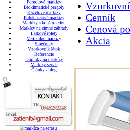
Pergolové markízy
Vzorkovní
Bioklimatické pergoly
Kazetové markízy
Cenník
Polokazetové markízy
Markízy s konštrukciou
Cenová po
Markízy na zimné záhrady
Látkové rolety
Akcia
Vertikálne markízy
Slnečníky
Vzorkovník látok
Referencie
Doplnky na markízy
Markízy servis
Články - blog