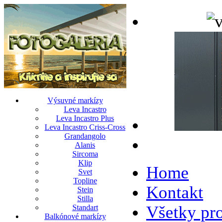
Výsuvné markízy
Leva Incastro
Leva Incastro Plus
Leva Incastro Criss-Cross
Grandangolo
Alanis
Sircoma
Klip
Home
Svet
Topline
Kontakt
Stein
Stilla
Všetky pr
Standart
Balkónové markízy