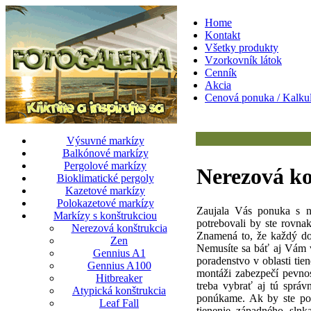
Home
Kontakt
Všetky produkty
Vzorkovník látok
Cenník
Akcia
Cenová ponuka / Kalkul
Výsuvné markízy
Balkónové markízy
Pergolové markízy
Nerezová
ko
Bioklimatické pergoly
Kazetové markízy
Polokazetové markízy
Zaujala Vás ponuka s n
Markízy s konštrukciou
potrebovali by ste rovnak
Nerezová konštrukcia
Znamená to, že každý do
Zen
Nemusíte sa báť aj Vám v
Gennius A1
poradenstvo v oblasti ti
Gennius A100
montáži zabezpečí pevnos
Hitbreaker
treba vybrať aj tú správ
Atypická konštrukcia
ponúkame. Ak by ste potr
Leaf Fall
tienenie západného slnk