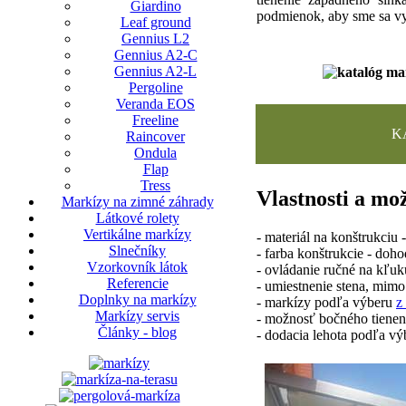
Giardino
podmienok, aby sme sa vy
Leaf ground
Gennius L2
Gennius A2-C
Gennius A2-L
Pergoline
Veranda EOS
Freeline
K
Raincover
Ondula
Flap
Tress
Vlastnosti a mo
Markízy na zimné záhrady
Látkové rolety
Vertikálne markízy
- materiál na konštrukciu
Slnečníky
- farba konštrukcie - doh
Vzorkovník látok
- ovládanie ručné na kľuku
Referencie
- umiestnenie stena, mimo
Doplnky na markízy
- markízy podľa výberu
z
Markízy servis
- možnosť bočného tiene
Články - blog
- dodacia lehota podľa vý