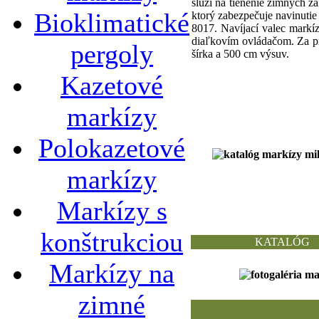
slúži na tienenie zimných z
Bioklimatické
ktorý zabezpečuje navinutie
8017. Navíjací valec mark
diaľkovím ovládačom. Za pr
pergoly
šírka a 500 cm výsuv.
Kazetové
markízy
Polokazetové
markízy
Markízy s
konštrukciou
KATALÓG
Markízy na
zimné