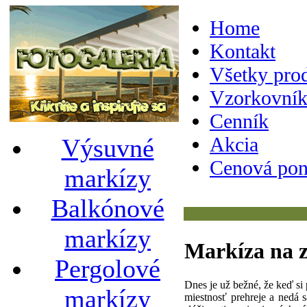
Home
Kontakt
Všetky pro
Vzorkovník
Cenník
Akcia
Výsuvné
Cenová pon
markízy
Balkónové
markízy
Markíza
na 
Pergolové
Dnes je už bežné, že keď si
markízy
miestnosť prehreje a nedá 