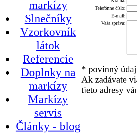
Krajna:
markízy
Telefónne číslo:
Slnečníky
E-mail:
Vaša správa:
Vzorkovník
látok
Referencie
* povinný údaj
Doplnky na
Ak zadávate vi
markízy
tieto adresy v
Markízy
servis
Články - blog