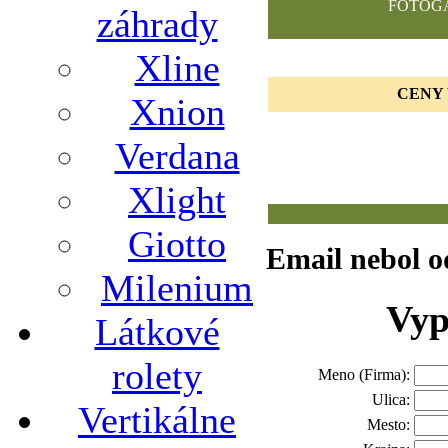
FOTOG
záhrady
Xline
CENY 
Xnion
Verdana
Xlight
Giotto
Email nebol o
Milenium
Vyp
Látkové
rolety
Meno (Firma):
Ulica:
Vertikálne
Mesto: