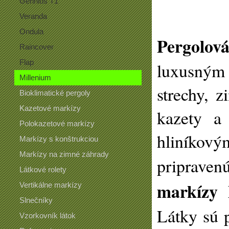
Gennius T1
Veranda
Ondula
Pergolov
Raincover
Flap
luxusným
Millenium
strechy, 
Bioklimatické pergoly
Kazetové markízy
kazety a
Polokazetové markízy
hliníkový
Markízy s konštrukciou
Markízy na zimné záhrady
priprave
Látkové rolety
markízy 
Vertikálne markízy
Slnečníky
Látky sú p
Vzorkovník látok