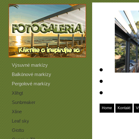
Výsuvné markízy
Balkónové markízy
Pergolové markízy
Xlihgt
Sunbreaker
Home
Kontakt
V
Xline
Leaf sky
Giotto