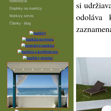
Referencie
si udržiav
Doplnky na markízy
odoláva 
Markízy servis
Články - blog
zaznamenal