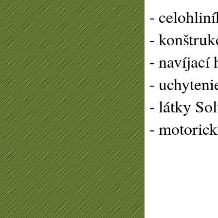
- celohlin
- konštru
- navíjací
- uchyteni
- látky So
- motorick